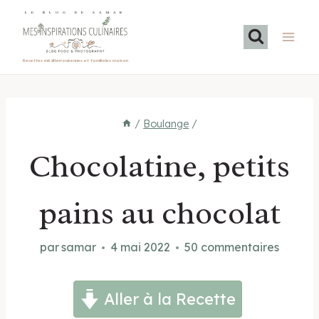
Aller
LE BLOG DE SAMAR
au
contenu
Recettes méditerranéennes et familiales maison
/
Boulange
/
Chocolatine, petits
pains au chocolat
par
samar
4 mai 2022
50 commentaires
Aller à la Recette