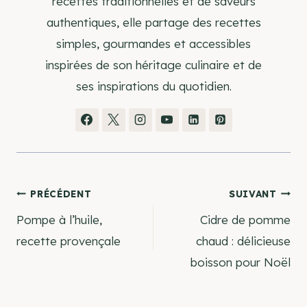
recettes traditionnelles et de saveurs
authentiques, elle partage des recettes
simples, gourmandes et accessibles
inspirées de son héritage culinaire et de
ses inspirations du quotidien.
Navigation
PRÉCÉDENT
SUIVANT
Pompe à l’huile,
Cidre de pomme
de
recette provençale
chaud : délicieuse
boisson pour Noël
l’article