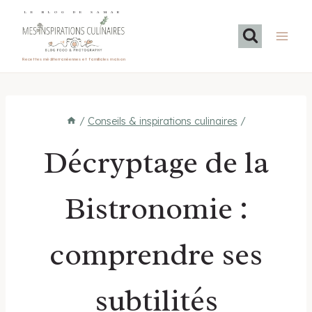
Aller
LE BLOG DE SAMAR
au
contenu
Recettes méditerranéennes et familiales maison
/
Conseils & inspirations culinaires
/
Décryptage de la
Bistronomie :
comprendre ses
subtilités