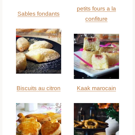
petits fours a la
Sables fondants
confiture
Biscuits au citron
Kaak marocain