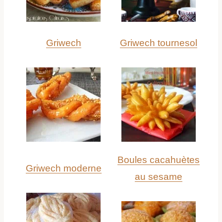
Griwech
Griwech tournesol
Boules cacahuètes
Griwech moderne
au sesame