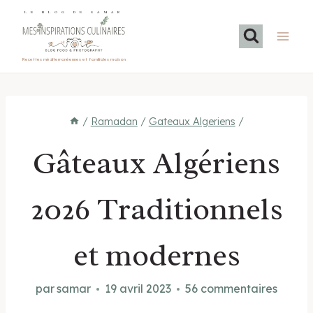
Aller
LE BLOG DE SAMAR
au
contenu
Recettes méditerranéennes et familiales maison
/
Ramadan
/
Gateaux Algeriens
/
Gâteaux Algériens
2026 Traditionnels
et modernes
par
samar
19 avril 2023
56 commentaires