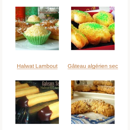
Halwat Lambout
Gâteau algérien sec