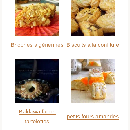
Brioches algériennes
Biscuits a la confiture
Baklawa façon
petits fours amandes
tartelettes