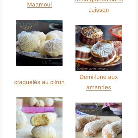
Maamoul
cuisson
Demi-lune aux
craquelés au citron
amandes