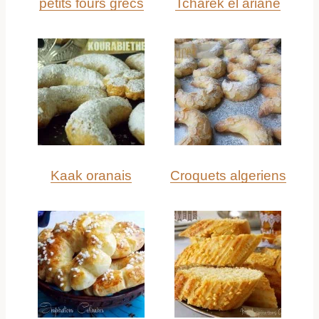
petits fours grecs
Tcharek el ariane
Kaak oranais
Croquets algeriens