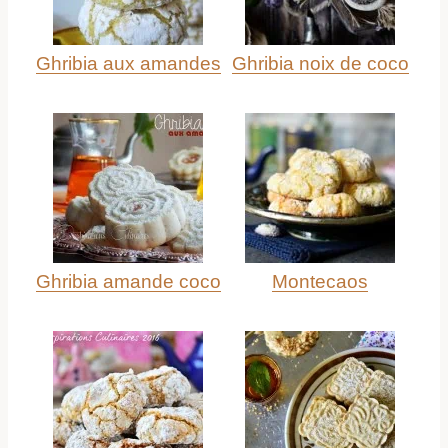
Ghribia aux amandes
Ghribia noix de coco
Ghribia amande coco
Montecaos