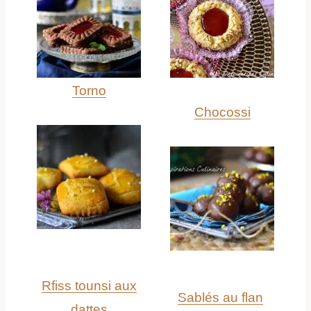
Torno
Chocossi
Rfiss tounsi aux
Sablés au flan
dattes