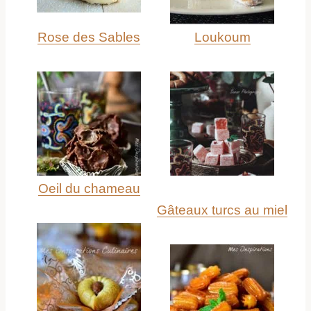
Rose des Sables
Loukoum
Oeil du chameau
Gâteaux turcs au miel