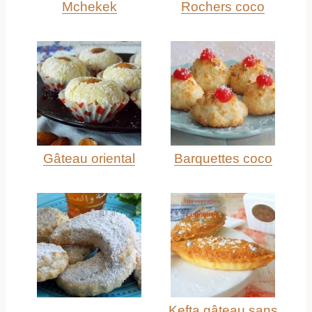
Mchekek
Rochers coco
Gâteau oriental
Barquettes coco
Kefta gâteau sans