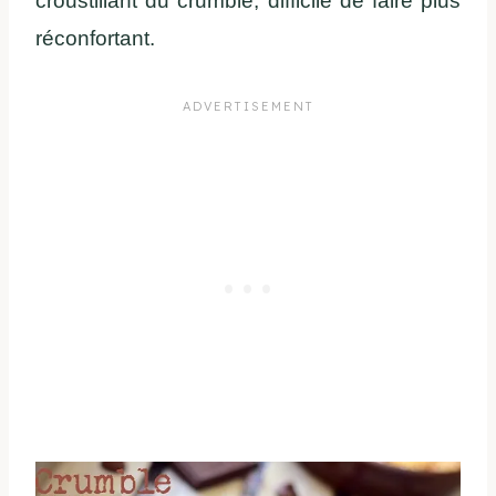
croustillant du crumble, difficile de faire plus
réconfortant.