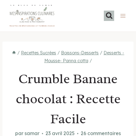
Aller
LE BLOG DE SAMAR
au
contenu
Recettes méditerranéennes et familiales maison
/
Recettes Sucrées
/
Boissons-Desserts
/
Desserts -
Mousse- Panna cotta
/
Crumble Banane
chocolat : Recette
Facile
par
samar
23 avril 2025
26 commentaires