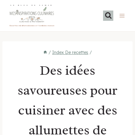
Aller
LE BLOG DE SAMAR
au
contenu
Recettes méditerranéennes et familiales maison
/
Index De recettes
/
Des idées
savoureuses pour
cuisiner avec des
allumettes de