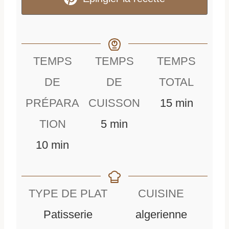
TEMPS
TEMPS
TEMPS
DE
DE
TOTAL
m
PRÉPARA
CUISSON
15
min
m
i
TION
5
min
m
i
n
10
min
i
n
u
n
u
t
TYPE DE PLAT
CUISINE
u
t
e
Patisserie
algerienne
t
e
s