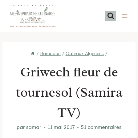
Aller
LE BLOG DE SAMAR
au
contenu
Recettes méditerranéennes et familiales maison
/
Ramadan
/
Gateaux Algeriens
/
Griwech fleur de
tournesol (Samira
TV)
par
samar
11 mai 2017
51 commentaires