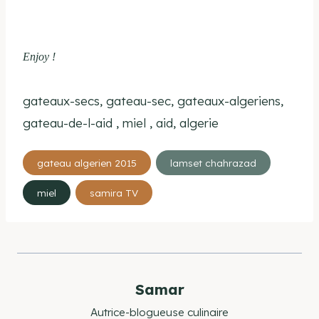
Enjoy !
gateaux-secs, gateau-sec, gateaux-algeriens,
gateau-de-l-aid , miel , aid, algerie
Étiquettes
gateau algerien 2015
lamset chahrazad
de
miel
samira TV
la
publication :
Samar
Autrice-blogueuse culinaire