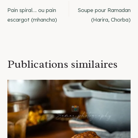
Navigation
Pain spiral…. ou pain
Soupe pour Ramadan
de
escargot (mhancha)
(Harira, Chorba)
l’article
Publications similaires