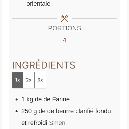
orientale
e
s
s
PORTIONS
4
INGRÉDIENTS
1x
2x
3x
1
kg
de
de Farine
250
g
de
de beurre clarifié fondu
et refroidi
Smen