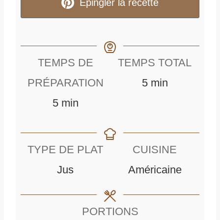
Epingler la recette
TEMPS DE
TEMPS TOTAL
m
PRÉPARATION
5
min
m
i
5
min
i
n
n
u
TYPE DE PLAT
CUISINE
u
t
Jus
Américaine
t
e
e
s
PORTIONS