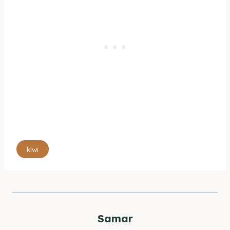
Étiquettes
kiwi
de
la
publication :
Samar