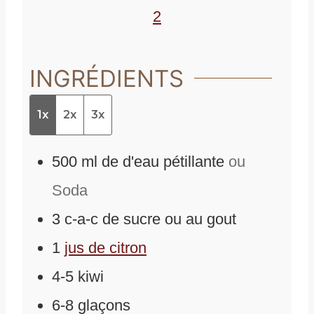
s
2
INGRÉDIENTS
1x
2x
3x
500
ml
de
d'eau pétillante
ou
Soda
3
c-a-c de sucre ou au gout
1
jus de citron
4-5
kiwi
6-8
glaçons