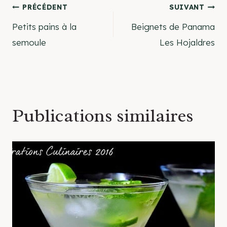
Navigation
PRÉCÉDENT
SUIVANT
Petits pains à la
Beignets de Panama
de
semoule
Les Hojaldres
l’article
Publications similaires