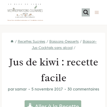
Aller
LE BLOG DE SAMAR
au
contenu
Recettes méditerranéennes et familiales maison
/
Recettes Sucrées
/
Boissons-Desserts
/
Boisson-
Jus-Cocktails sans alcool
/
Jus de kiwi : recette
facile
par
samar
5 novembre 2017
30 commentaires
Aller à la Recette