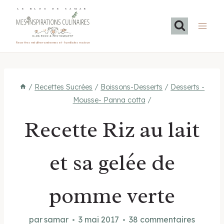
Aller
LE BLOG DE SAMAR
au
contenu
Recettes méditerranéennes et familiales maison
/
Recettes Sucrées
/
Boissons-Desserts
/
Desserts -
Mousse- Panna cotta
/
Recette Riz au lait
et sa gelée de
pomme verte
par
samar
3 mai 2017
38 commentaires