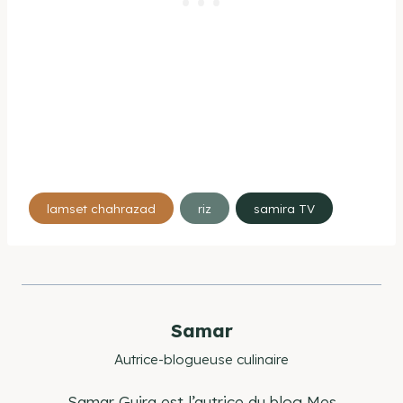
Étiquettes
lamset chahrazad
riz
samira TV
de
la
publication :
Samar
Autrice-blogueuse culinaire
Samar Guira est l’autrice du blog Mes