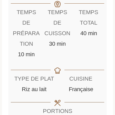
TEMPS
TEMPS
TEMPS
DE
DE
TOTAL
m
PRÉPARA
CUISSON
40
min
m
i
TION
30
min
m
i
n
10
min
i
n
u
n
u
t
TYPE DE PLAT
CUISINE
u
t
e
Riz au lait
Française
t
e
s
e
s
PORTIONS