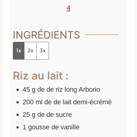
s
4
INGRÉDIENTS
1x
2x
3x
Riz au lait :
45
g
de
de riz long Arborio
200
ml
de
de lait demi-écrémé
25
g
de
de sucre
1
gousse de vanille