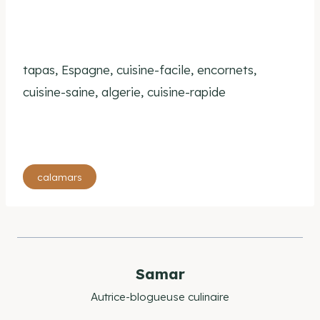
tapas, Espagne, cuisine-facile, encornets,
cuisine-saine, algerie, cuisine-rapide
Étiquettes
calamars
de
la
publication :
Samar
Autrice-blogueuse culinaire