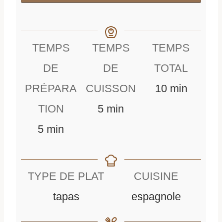
TEMPS
TEMPS
TEMPS
DE
DE
TOTAL
m
PRÉPARA
CUISSON
10
min
m
i
TION
5
min
m
i
n
5
min
i
n
u
n
u
t
TYPE DE PLAT
CUISINE
u
t
e
tapas
espagnole
t
e
s