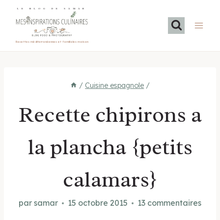
Aller
LE BLOG DE SAMAR
au
contenu
Recettes méditerranéennes et familiales maison
/
Cuisine espagnole
/
Recette chipirons a
la plancha {petits
calamars}
par
samar
15 octobre 2015
13 commentaires