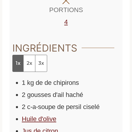
e
s
PORTIONS
s
4
INGRÉDIENTS
1x
2x
3x
1
kg
de
de chipirons
2
gousses d'ail haché
2
c-a-soupe de persil ciselé
Huile d'olive
Jus de citron