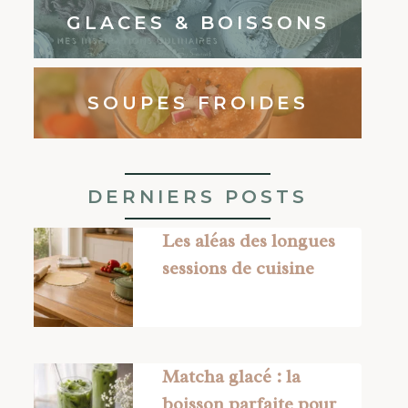
GLACES & BOISSONS
SOUPES FROIDES
DERNIERS POSTS
Les aléas des longues
sessions de cuisine
Matcha glacé : la
boisson parfaite pour