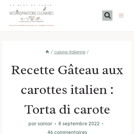
Aller
LE BLOG DE SAMAR
au
contenu
Recettes méditerranéennes et familiales maison
/
cuisine italienne
/
Recette Gâteau aux
carottes italien :
Torta di carote
par
samar
8 septembre 2022
46 commentaires