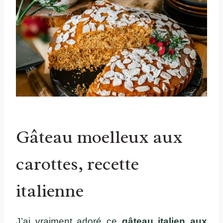
Gâteau moelleux aux
carottes, recette
italienne
J’ai vraiment adoré ce
gâteau italien aux