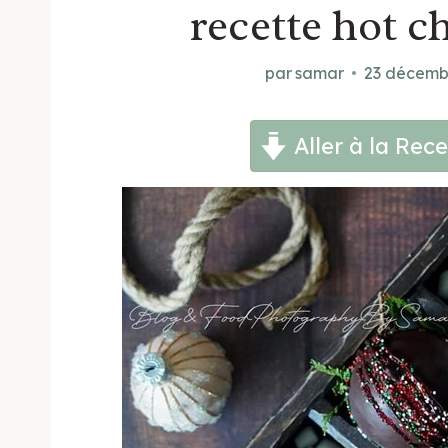
recette hot 
par
samar
23 décemb
Aller à la Rece