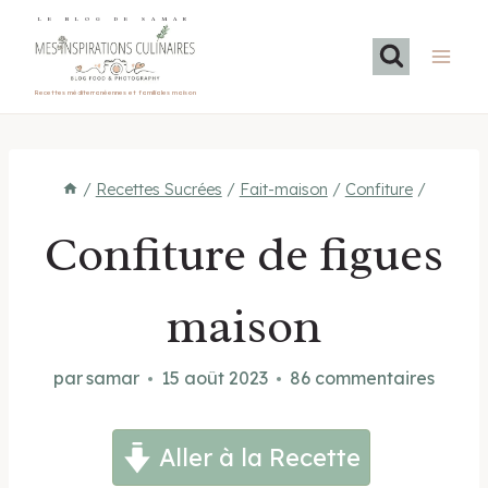
Aller
LE BLOG DE SAMAR
au
contenu
Recettes méditerranéennes et familiales maison
/
Recettes Sucrées
/
Fait-maison
/
Confiture
/
Confiture de figues
maison
par
samar
15 août 2023
86 commentaires
Aller à la Recette