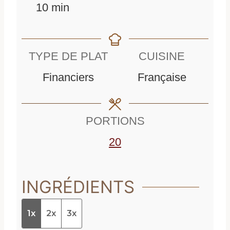
m
i
n
10
min
i
n
u
n
u
t
TYPE DE PLAT
CUISINE
u
t
e
Financiers
Française
t
e
s
e
s
PORTIONS
s
20
INGRÉDIENTS
1x
2x
3x