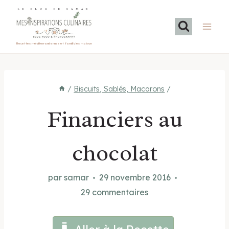
Aller
LE BLOG DE SAMAR
au
contenu
Recettes méditerranéennes et familiales maison
/
Biscuits, Sablés, Macarons
/
Financiers au
chocolat
par
samar
29 novembre 2016
29 commentaires