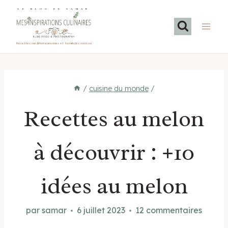
Aller
LE BLOG DE SAMAR
au
contenu
Recettes méditerranéennes et familiales maison
/
cuisine du monde
/
Recettes au melon
à découvrir : +10
idées au melon
par
samar
6 juillet 2023
12 commentaires