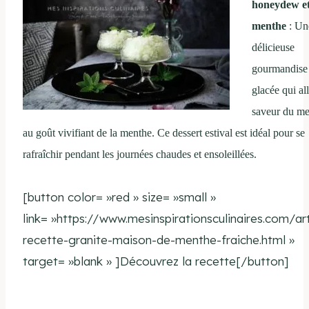
honeydew e
menthe
: Un
délicieuse
gourmandise
glacée qui all
saveur du m
au goût vivifiant de la menthe. Ce dessert estival est idéal pour se
rafraîchir pendant les journées chaudes et ensoleillées.
[button color= »red » size= »small »
link= »https://www.mesinspirationsculinaires.com/art
recette-granite-maison-de-menthe-fraiche.html »
target= »blank » ]Découvrez la recette[/button]