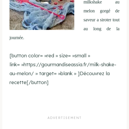
milkshake au
melon gorgé de
saveur a siroter tout
au long de la
journée.
[button color= »red » size= »small »
link= »https://gourmandiseassia.fr/milk-shake-
au-melon/ » target= »blank » ]Découvrez la
recette[/button]