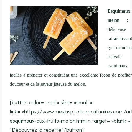
Esquimau
melon
: 
délicieu
rafraîchissan
gourmandise
estivale
esquimaux
faciles à préparer et constituent une excellente façon de profiter
douceur et de la saveur juteuse du melon.
[button color= »red » size= »small »
link= »https://www.mesinspirationsculinaires.com/art
esquimaux-aux-fruits-melon.html » target= »blank »
]Découvrez la recette[/button]