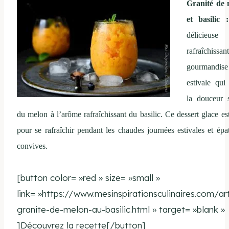
Granité de 
et basilic
délicieu
rafraîchissan
gourmandise
estivale qui
la douceur 
du melon à l’arôme rafraîchissant du basilic. Ce dessert glace est
pour se rafraîchir pendant les chaudes journées estivales et épat
convives.
[button color= »red » size= »small »
link= »https://www.mesinspirationsculinaires.com/art
granite-de-melon-au-basilic.html » target= »blank »
]Découvrez la recette[/button]