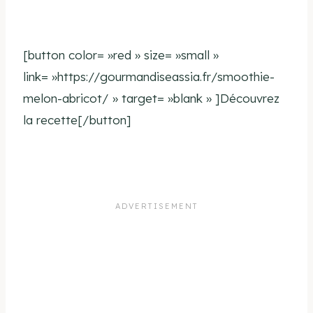
[button color= »red » size= »small »
link= »https://gourmandiseassia.fr/smoothie-
melon-abricot/ » target= »blank » ]Découvrez
la recette[/button]