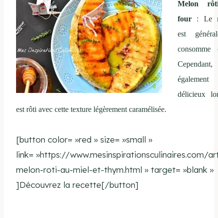
Melon rô
four
: Le 
est général
consomme 
Cependant, 
également
délicieux lor
est rôti avec cette texture légèrement caramélisée.
[button color= »red » size= »small »
link= »https://www.mesinspirationsculinaires.com/art
melon-roti-au-miel-et-thym.html » target= »blank »
]Découvrez la recette[/button]