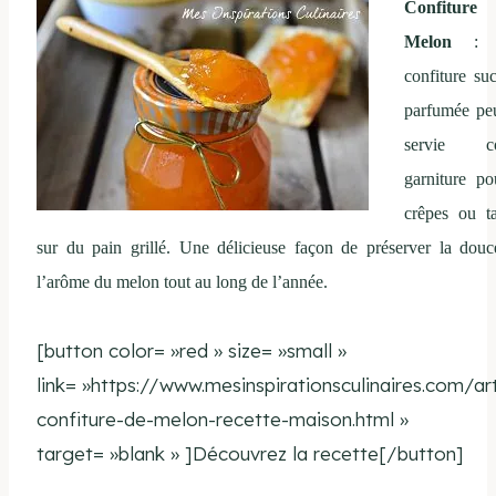
Confitur
Melon
: C
confiture suc
parfumée peu
servie c
garniture po
crêpes ou ta
sur du pain grillé. Une délicieuse façon de préserver la douc
l’arôme du melon tout au long de l’année.
[button color= »red » size= »small »
link= »https://www.mesinspirationsculinaires.com/art
confiture-de-melon-recette-maison.html »
target= »blank » ]Découvrez la recette[/button]