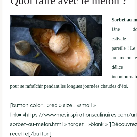
Quoi faire avec le melon ?
Sorbet au m
Une dou
estivale
pareille ! Le
au melon e
délice g
incontournab
pour se rafraîchir pendant les longues journées chaudes d’été.
[button color= »red » size= »small »
link= »https://www.mesinspirationsculinaires.com/art
sorbet-au-melon.html » target= »blank » ]Découvrez
recette[/button]