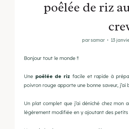
poêlée de riz 
cre
par
samar
13 janvi
Bonjour tout le monde !!
Une
poêlée
de riz
facile et rapide à prép
poivron rouge apporte une bonne saveur, j’ai bi
Un plat complet que j’ai déniché chez mon am
légèrement modifiée en y ajoutant des petits 