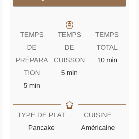
TEMPS
TEMPS
TEMPS
DE
DE
TOTAL
m
PRÉPARA
CUISSON
10
min
m
i
TION
5
min
m
i
n
5
min
i
n
u
n
u
t
TYPE DE PLAT
CUISINE
u
t
e
Pancake
Américaine
t
e
s