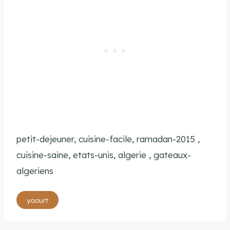
petit-dejeuner, cuisine-facile, ramadan-2015 ,
cuisine-saine, etats-unis, algerie , gateaux-
algeriens
Étiquettes
yaourt
de
la