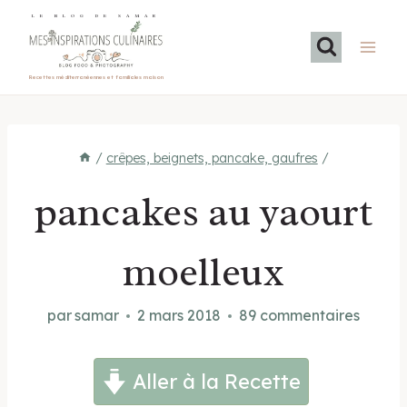
Aller
LE BLOG DE SAMAR
au
contenu
Recettes méditerranéennes et familiales maison
/
crêpes, beignets, pancake, gaufres
/
pancakes au yaourt
moelleux
par
samar
2 mars 2018
89 commentaires
Aller à la Recette