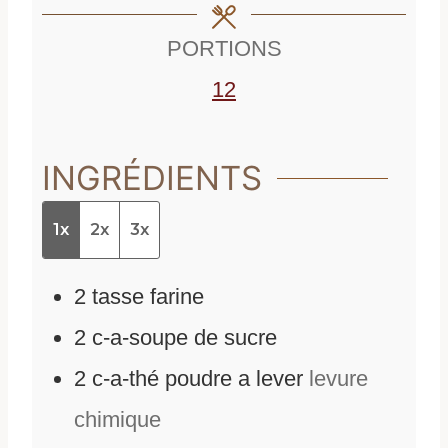
e
s
PORTIONS
s
12
INGRÉDIENTS
1x
2x
3x
2
tasse
farine
2
c-a-soupe
de
sucre
2
c-a-thé
poudre a lever
levure
chimique