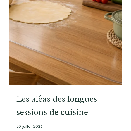
A
R
O
T
T
E
M
A
I
S
O
N
S
Les aléas des longues
A
sessions de cuisine
N
S
C
30 juillet 2026
E