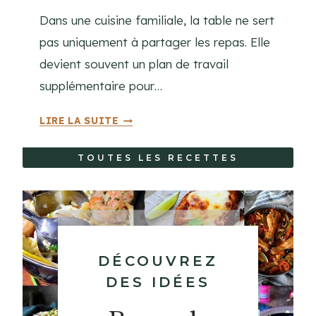
N
Dans une cuisine familiale, la table ne sert
T
pas uniquement à partager les repas. Elle
R
devient souvent un plan de travail
I
supplémentaire pour…
F
U
L
LIRE LA SUITE
G
E
E
S
U
TOUTES LES RECETTES
A
S
L
E
É
A
S
D
DÉCOUVREZ
E
DES IDÉES
S
L