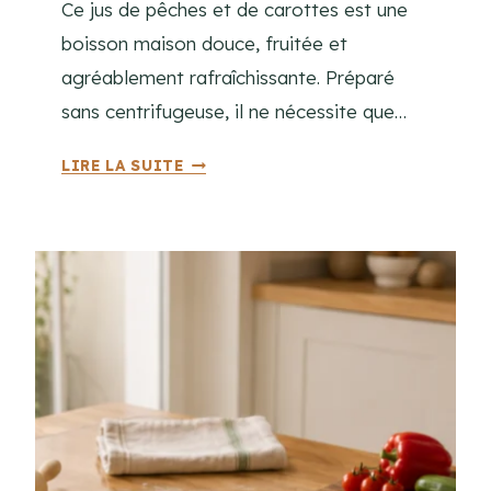
Ce jus de pêches et de carottes est une
A
P
boisson maison douce, fruitée et
I
agréablement rafraîchissante. Préparé
D
sans centrifugeuse, il ne nécessite que…
E
S
J
LIRE LA SUITE
E
U
N
S
S
D
E
E
M
P
A
Ê
I
C
N
H
E
E
?
E
T
C