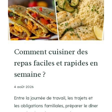
R
P
O
N
E
A
U
C
Comment cuisiner des
H
repas faciles et rapides en
O
C
semaine ?
O
L
A
4 août 2026
T
Entre la journée de travail, les trajets et
E
T
les obligations familiales, préparer le dîner
B