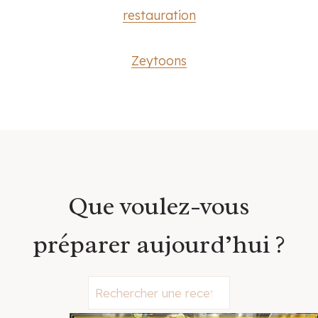
restauration
Zeytoons
Que voulez-vous
préparer aujourd’hui ?
S
e