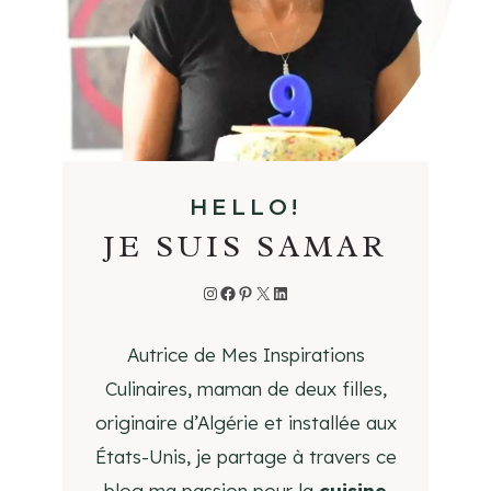
I
S
I
N
E
HELLO!
JE SUIS SAMAR
Instagram
Facebook
Pinterest
X
LinkedIn
Autrice de Mes Inspirations
Culinaires, maman de deux filles,
originaire d’Algérie et installée aux
États-Unis, je partage à travers ce
blog ma passion pour la
cuisine