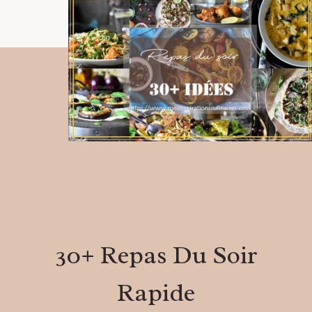
a
r
c
h
30+ Repas Du Soir
Rapide