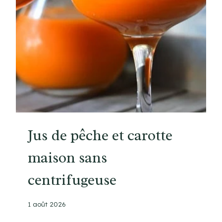
D
E
S
R
E
P
A
S
F
A
C
Jus de pêche et carotte
I
maison sans
L
E
centrifugeuse
S
E
T
1 août 2026
R