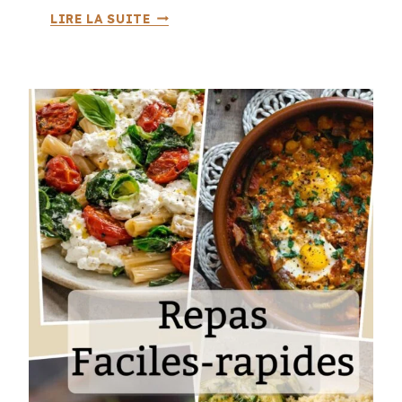
G
LIRE LA SUITE
L
A
C
E
V
A
N
I
L
L
E
,
M
A
S
C
A