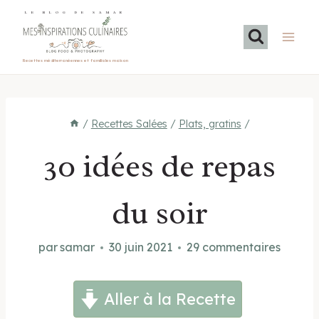
Aller
LE BLOG DE SAMAR
au
contenu
Recettes méditerranéennes et familiales maison
/
Recettes Salées
/
Plats, gratins
/
30 idées de repas
du soir
par
samar
30 juin 2021
29 commentaires
Aller à la Recette