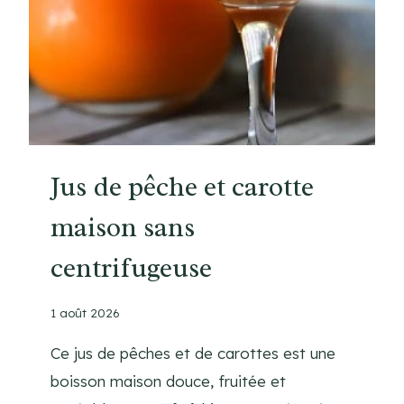
R
E
P
A
S
F
A
C
Jus de pêche et carotte
I
maison sans
L
E
centrifugeuse
S
E
T
1 août 2026
R
Ce jus de pêches et de carottes est une
A
P
boisson maison douce, fruitée et
I