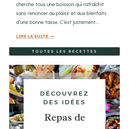
I
cherche tous une boisson qui rafraîchit
N
sans renoncer au plaisir et aux bienfaits
E
d’une bonne tasse. C’est justement…
M
LIRE LA SUITE
A
T
TOUTES LES RECETTES
C
H
A
G
L
A
DÉCOUVREZ
C
DES IDÉES
É
Repas de
:
L
A