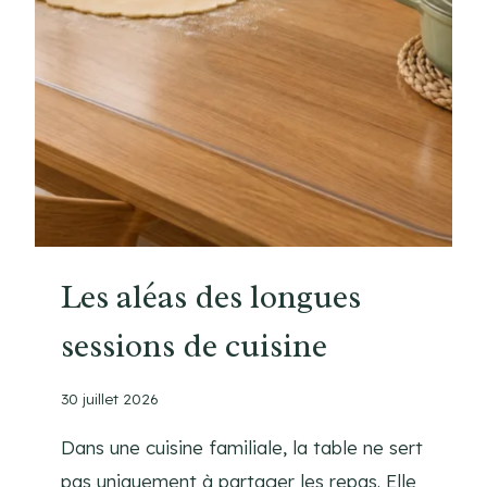
O
T
T
E
M
A
I
S
O
N
S
Les aléas des longues
A
sessions de cuisine
N
S
C
30 juillet 2026
E
N
Dans une cuisine familiale, la table ne sert
T
pas uniquement à partager les repas. Elle