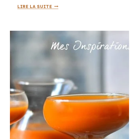
C
LIRE LA SUITE
O
M
M
E
N
T
C
U
I
S
I
N
E
R
D
E
S