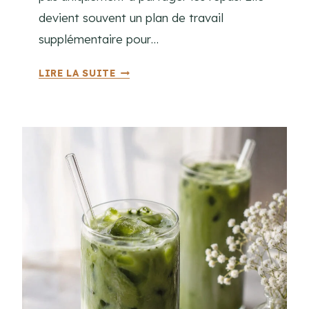
R
devient souvent un plan de travail
I
supplémentaire pour…
F
U
L
LIRE LA SUITE
G
E
E
S
U
A
S
L
E
É
A
S
D
E
S
L
O
N