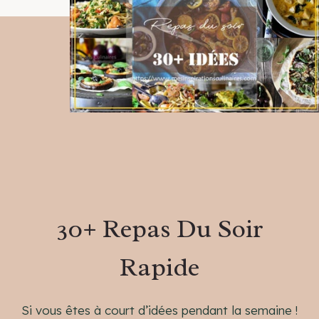
r
c
h
30+ Repas Du Soir
Rapide
Si vous êtes à court d’idées pendant la semaine !