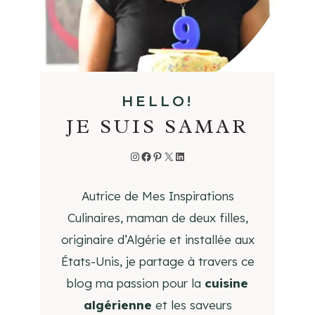
R
L
’
É
T
HELLO!
É
JE SUIS SAMAR
Instagram
Facebook
Pinterest
X
LinkedIn
Autrice de Mes Inspirations
Culinaires, maman de deux filles,
originaire d’Algérie et installée aux
États-Unis, je partage à travers ce
blog ma passion pour la
cuisine
algérienne
et les saveurs