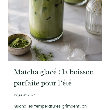
G
U
E
S
S
E
S
S
I
O
N
S
Matcha glacé : la boisson
D
parfaite pour l’été
E
C
U
29 juillet 2026
I
S
Quand les températures grimpent, on