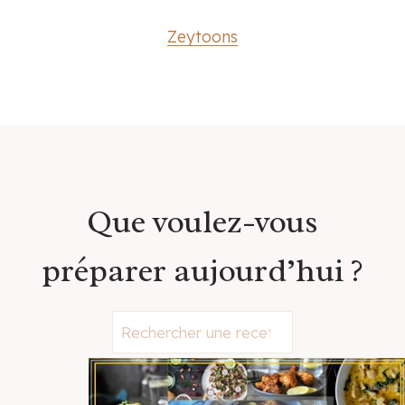
Zeytoons
Que voulez-vous
préparer aujourd’hui ?
S
e
a