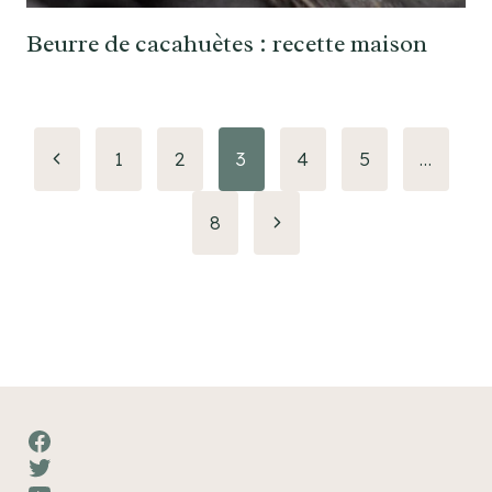
Beurre de cacahuètes : recette maison
Navigation
Page
1
2
3
4
5
…
précédente
de
Page
8
page
suivante
Facebook
Twitter