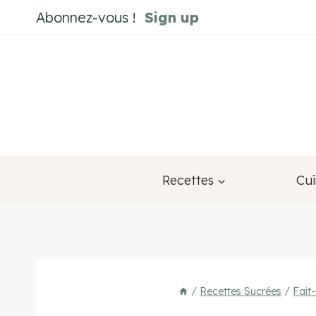
Aller
Abonnez-vous !
Sign up
au
contenu
Recettes
Cui
/
Recettes Sucrées
/
Fait