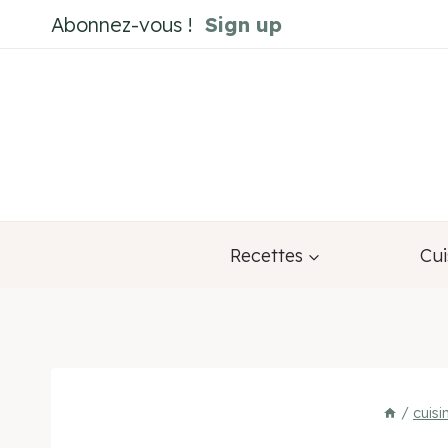
Aller
Abonnez-vous !
Sign up
au
contenu
Recettes
Cui
/
cuis