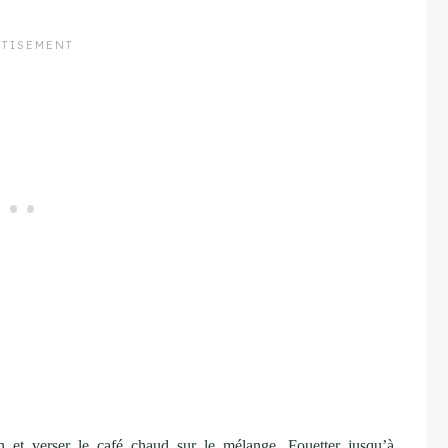
n et verser le café chaud sur le mélange. Fouetter jusqu’à