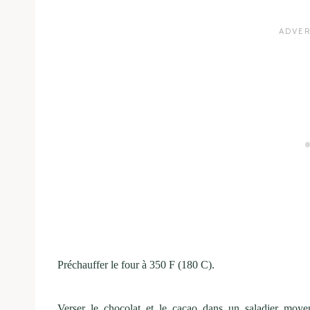
Préchauffer le four à 350 F (180 C).
Verser le chocolat et le cacao dans un saladier moye