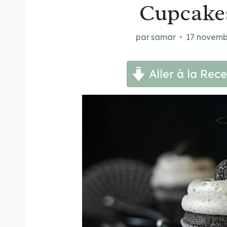
Cupcake
par
samar
17 novemb
Aller à la Rece