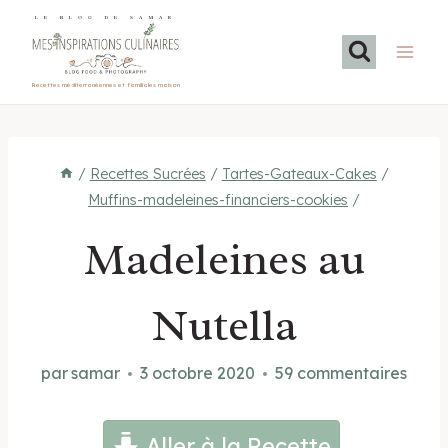
Aller
LE BLOG DE SAMAR
au
contenu
Recettes méditerranéennes et familiales maison
/
Recettes Sucrées
/
Tartes-Gateaux-Cakes
/
Muffins-madeleines-financiers-cookies
/
Madeleines au
Nutella
par
samar
3 octobre 2020
59 commentaires
Aller à la Recette