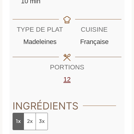
m
i
n
10
min
i
n
u
n
u
t
TYPE DE PLAT
CUISINE
u
t
e
Madeleines
Française
t
e
s
e
s
PORTIONS
s
12
INGRÉDIENTS
1x
2x
3x