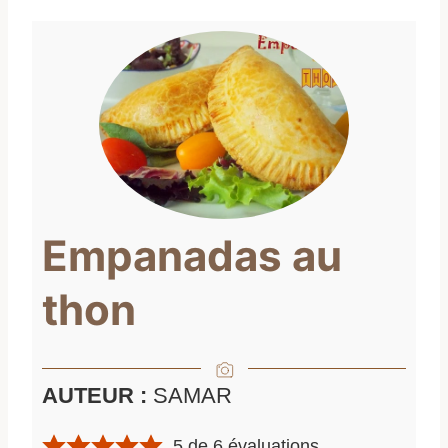
Empanadas au
thon
AUTEUR :
SAMAR
5
de
6
évaluations