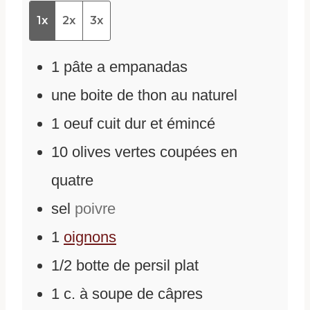
1x
2x
3x
1
pâte a empanadas
une boite de thon au naturel
1
oeuf cuit dur et émincé
10
olives vertes coupées en
quatre
sel
poivre
1
oignons
1/2
botte de persil plat
1
c.
à soupe de câpres