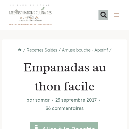
Aller
LE BLOG DE SAMAR
au
contenu
Recettes méditerranéennes et familiales maison
/
Recettes Salées
/
Amuse bouche - Aperitif
/
Empanadas au
thon facile
par
samar
23 septembre 2017
36 commentaires