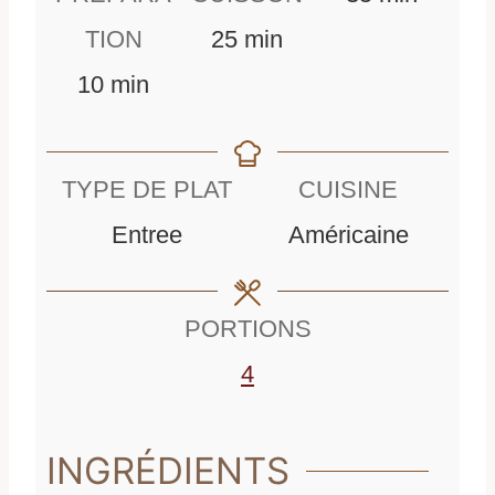
m
i
TION
25
min
m
i
n
10
min
i
n
u
n
u
t
TYPE DE PLAT
CUISINE
u
t
e
Entree
Américaine
t
e
s
e
s
PORTIONS
s
4
INGRÉDIENTS