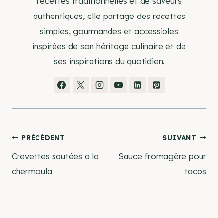
recettes traditionnelles et de saveurs
authentiques, elle partage des recettes
simples, gourmandes et accessibles
inspirées de son héritage culinaire et de
ses inspirations du quotidien.
Navigation
PRÉCÉDENT
SUIVANT
Crevettes sautées a la
Sauce fromagère pour
de
chermoula
tacos
l’article