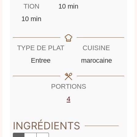
m
i
TION
10
min
m
i
n
10
min
i
n
u
n
u
t
TYPE DE PLAT
CUISINE
u
t
e
Entree
marocaine
t
e
s
e
s
PORTIONS
s
4
INGRÉDIENTS