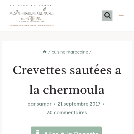
Aller
LE BLOG DE SAMAR
au
contenu
Recettes méditerranéennes et familiales maison
/
cuisine marocaine
/
Crevettes sautées a
la chermoula
par
samar
21 septembre 2017
30 commentaires