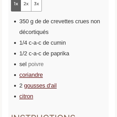
1x
2x
3x
350
g
de
de crevettes crues non
décortiqués
1/4
c-a-c de cumin
1/2
c-a-c de paprika
sel
poivre
coriandre
2
gousses d'ail
citron