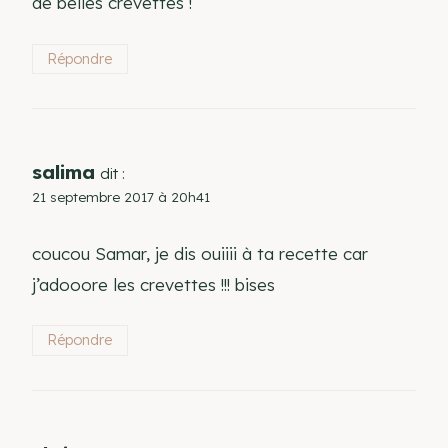
de belles crevettes !
Répondre
salima
dit :
21 septembre 2017 à 20h41
coucou Samar, je dis ouiiii à ta recette car
j’adooore les crevettes !!! bises
Répondre