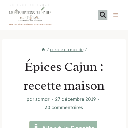
Aller
LE BLOG DE SAMAR
au
contenu
Recettes méditerranéennes et familiales maison
/
cuisine du monde
/
Épices Cajun :
recette maison
par
samar
27 décembre 2019
30 commentaires