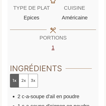
n
u
TYPE DE PLAT
CUISINE
u
t
Epices
Américaine
t
e
e
s
PORTIONS
s
1
INGRÉDIENTS
1x
2x
3x
2
c-a-soupe d'ail en poudre