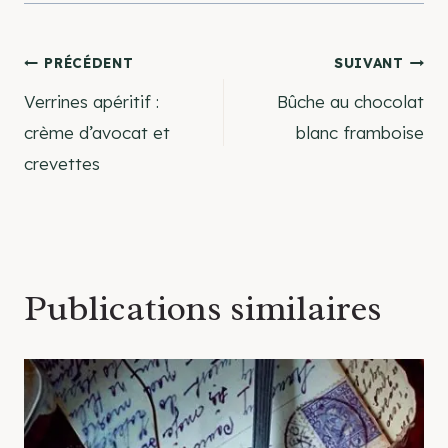
Navigation
PRÉCÉDENT
SUIVANT
Verrines apéritif :
Bûche au chocolat
de
crème d’avocat et
blanc framboise
crevettes
l’article
Publications similaires