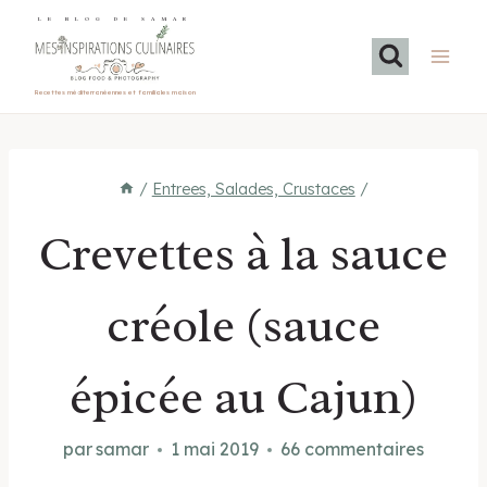
Aller
LE BLOG DE SAMAR
au
contenu
Recettes méditerranéennes et familiales maison
/
Entrees, Salades, Crustaces
/
Crevettes à la sauce
créole (sauce
épicée au Cajun)
par
samar
1 mai 2019
66 commentaires