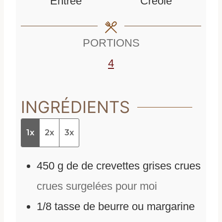
Entree
Creole
t
e
s
e
s
PORTIONS
s
4
INGRÉDIENTS
1x
2x
3x
450
g
de
de crevettes grises crues
crues surgelées pour moi
1/8
tasse de beurre ou margarine