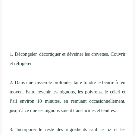
1. Décongeler, d
écortiquer et déveine
r
les crevettes
.
Couvrir
et réfrigérer
.
2.
Dans une
casserole
profonde,
faire fondre le beurre
à feu
moyen.
Faire revenir les oignons
, les poivrons, le céleri
et
l’ail
environ 10 minutes
, en remuant
occasionnellement,
jusqu’à ce
que les oignons soient
translucides et tendres.
3.
Incorporer le
reste des ingrédients
sauf le riz
et les