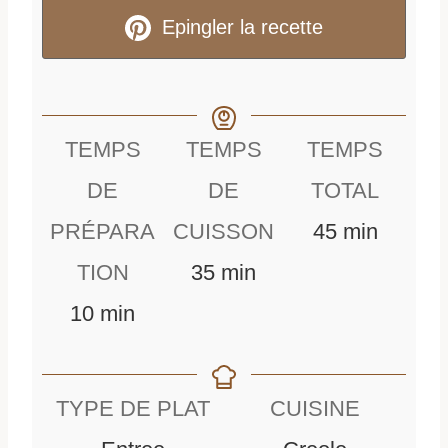
Epingler la recette
TEMPS
TEMPS
TEMPS
DE
DE
TOTAL
m
PRÉPARA
CUISSON
45
min
m
i
TION
35
min
m
i
n
10
min
i
n
u
n
u
t
TYPE DE PLAT
CUISINE
u
t
e