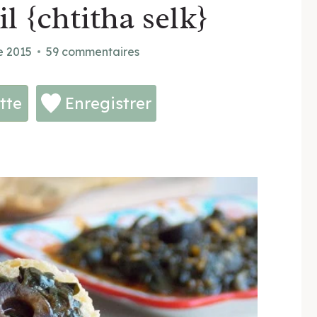
il {chtitha selk}
e 2015
59 commentaires
tte
Enregistrer