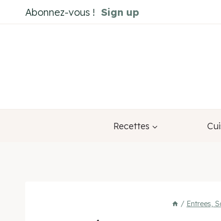
Aller
Abonnez-vous !
Sign up
au
contenu
Recettes
Cui
/
Entrees, S