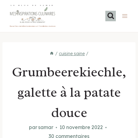
Aller
LE BLOG DE SAMAR
au
contenu
Recettes méditerranéennes et familiales maison
/
cuisine saine
/
Grumbeerekiechle,
galette à la patate
douce
par
samar
10 novembre 2022
30 commentaires