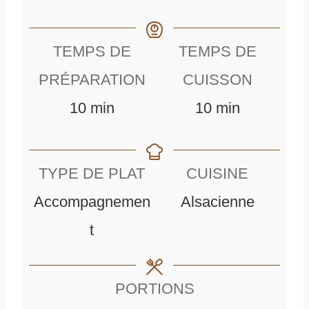
TEMPS DE
TEMPS DE
PRÉPARATION
CUISSON
m
m
10
min
10
min
i
i
n
n
TYPE DE PLAT
CUISINE
u
u
Accompagnemen
Alsacienne
t
t
t
e
e
s
s
PORTIONS