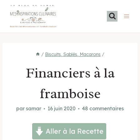
Aller
LE BLOG DE SAMAR
au
contenu
Recettes méditerranéennes et familiales maison
/
Biscuits, Sablés, Macarons
/
Financiers à la
framboise
par
samar
16 juin 2020
48 commentaires
Aller à la Recette