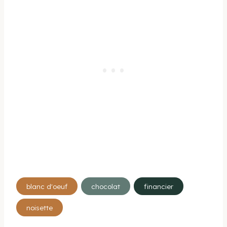
Étiquettes
blanc d'oeuf
chocolat
financier
de
noisette
la