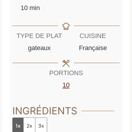
m
i
n
10
min
i
n
u
n
u
t
TYPE DE PLAT
CUISINE
u
t
e
gateaux
Française
t
e
s
e
s
PORTIONS
s
10
INGRÉDIENTS
1x
2x
3x