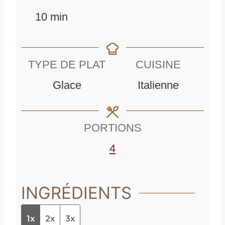
m
i
n
10
min
i
n
u
n
u
t
TYPE DE PLAT
CUISINE
u
t
e
Glace
Italienne
t
e
s
e
s
PORTIONS
s
4
INGRÉDIENTS
1x
2x
3x