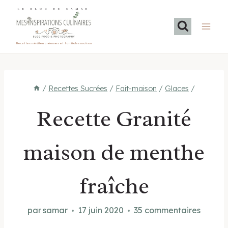
Aller
LE BLOG DE SAMAR
au
contenu
Recettes méditerranéennes et familiales maison
/
Recettes Sucrées
/
Fait-maison
/
Glaces
/
Recette Granité
maison de menthe
fraîche
par
samar
17 juin 2020
35 commentaires