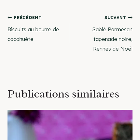
Navigation
PRÉCÉDENT
SUIVANT
Biscuits au beurre de
Sablé Parmesan
de
cacahuète
tapenade noire,
Rennes de Noël
l’article
Publications similaires