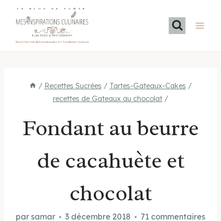
Aller
LE BLOG DE SAMAR
au
contenu
Recettes méditerranéennes et familiales maison
/
Recettes Sucrées
/
Tartes-Gateaux-Cakes
/
recettes de Gateaux au chocolat
/
Fondant au beurre
de cacahuète et
chocolat
par
samar
3 décembre 2018
71 commentaires