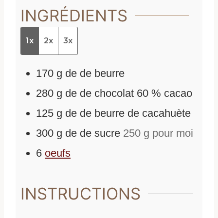
INGRÉDIENTS
1x
2x
3x
170
g
de
de beurre
280
g
de
de chocolat 60 % cacao
125
g
de
de beurre de cacahuète
300
g
de
de sucre
250 g pour moi
6
oeufs
INSTRUCTIONS