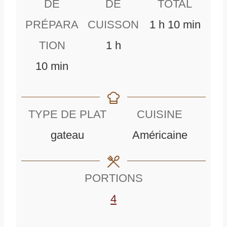
DE
DE
TOTAL
h
m
PRÉPARA
CUISSON
1
h
10
min
h
e
i
TION
1
h
m
e
u
n
10
min
i
u
r
u
n
r
e
t
TYPE DE PLAT
CUISINE
u
e
e
gateau
Américaine
t
s
e
PORTIONS
s
4