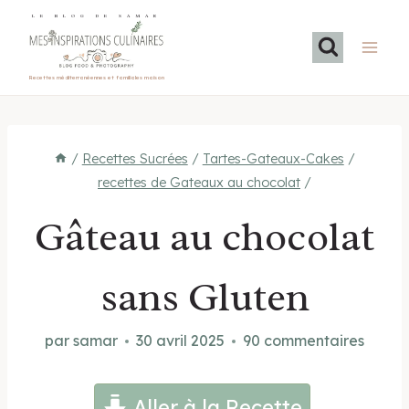
Aller
LE BLOG DE SAMAR
au
contenu
Recettes méditerranéennes et familiales maison
/
Recettes Sucrées
/
Tartes-Gateaux-Cakes
/
recettes de Gateaux au chocolat
/
Gâteau au chocolat
sans Gluten
par
samar
30 avril 2025
90 commentaires
Aller à la Recette