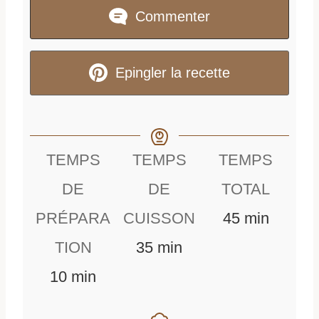
Commenter
Epingler la recette
TEMPS
TEMPS
TEMPS
DE
DE
TOTAL
m
PRÉPARA
CUISSON
45
min
m
i
TION
35
min
m
i
n
10
min
i
n
u