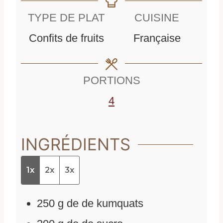
n
u
t
TYPE DE PLAT
CUISINE
u
t
e
Confits de fruits
Française
t
e
s
e
s
PORTIONS
s
4
INGRÉDIENTS
1x
2x
3x
250
g
de
de kumquats