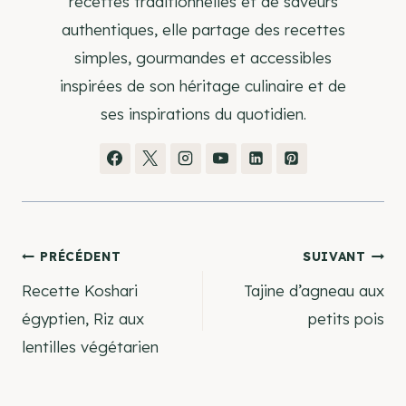
recettes traditionnelles et de saveurs
authentiques, elle partage des recettes
simples, gourmandes et accessibles
inspirées de son héritage culinaire et de
ses inspirations du quotidien.
Navigation
PRÉCÉDENT
SUIVANT
Recette Koshari
Tajine d’agneau aux
de
égyptien, Riz aux
petits pois
lentilles végétarien
l’article