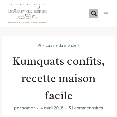
Aller
LE BLOG DE SAMAR
au
contenu
Recettes méditerranéennes et familiales maison
/
cuisine du monde
/
Kumquats confits,
recette maison
facile
par
samar
4 avril 2018
51 commentaires