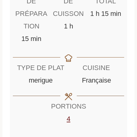
DE
DE
TOTAL
h
m
PRÉPARA
CUISSON
1
h
15
min
h
e
i
TION
1
h
m
e
u
n
15
min
i
u
r
u
n
r
e
t
TYPE DE PLAT
CUISINE
u
e
e
merigue
Française
t
s
e
PORTIONS
s
4