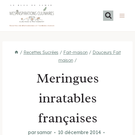
Aller
LE BLOG DE SAMAR
au
contenu
Recettes méditerranéennes et familiales maison
/
Recettes Sucrées
/
Fait-maison
/
Douceurs Fait
maison
/
Meringues
inratables
françaises
par
samar
10 décembre 2014