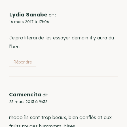
Lydia Sanabe
dit :
16 mars 2017 à 17h06
Je.profiterai de les essayer demain il y aura du
l’ben
Répondre
Carmencita
dit :
25 mars 2013 à 9h32
rhooo ils sont trop beaux, bien gonflés et aux
fruits rouges hummmm, bises