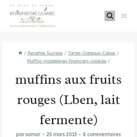
Aller
LE BLOG DE SAMAR
au
contenu
Recettes méditerranéennes et familiales maison
/
Recettes Sucrées
/
Tartes-Gateaux-Cakes
/
Muffins-madeleines-financiers-cookies
/
muffins aux fruits
rouges (Lben, lait
fermente)
par
samar
25 mars 2013
8 commentaires