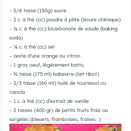
– 3/4 tasse (150g) sucre
– 2 c. à thé (cc) poudre à pâte (levure chimique)
– ¼ c. à thé (cc) bicarbonate de soude (baking
soda)
– ¼ c. à thé (cc) sel
– zeste d’une orange ou citron
– 1 gros oeuf, légèrement battu
– ¾ tasse (175 ml) babeurre (lait ribot)
– 2/3 tasse (160 ml) huile de tournesol ou
canola
– 1 c. à thé (cc) d’extrait de vanille
– 2 tasses (400 gr) de petits fruits frais ou
surgelés (bleuets, framboises, fraises…)