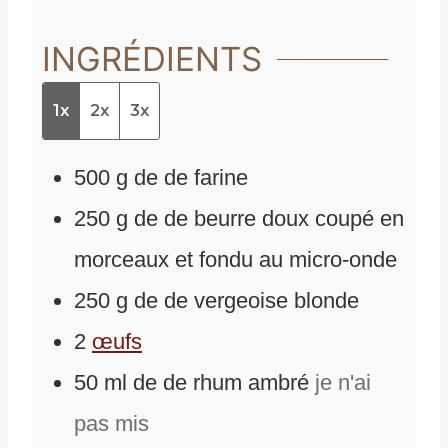
INGRÉDIENTS
1x
2x
3x
500
g
de
de farine
250
g
de
de beurre doux coupé en
morceaux et fondu au micro-onde
250
g
de
de vergeoise blonde
2
œufs
50
ml
de
de rhum ambré
je n'ai
pas mis