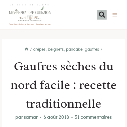
Aller
LE BLOG DE SAMAR
au
contenu
Recettes méditerranéennes et familiales maison
/
crêpes, beignets, pancake, gaufres
/
Gaufres sèches du
nord facile : recette
traditionnelle
par
samar
6 août 2018
31 commentaires