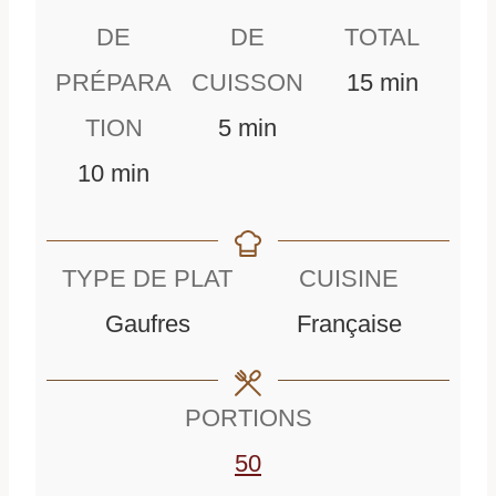
DE
DE
TOTAL
m
PRÉPARA
CUISSON
15
min
m
i
TION
5
min
m
i
n
10
min
i
n
u
n
u
t
TYPE DE PLAT
CUISINE
u
t
e
Gaufres
Française
t
e
s
e
s
PORTIONS
s
50