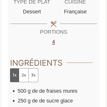
TYPE DE PLAT
CUISINE
u
t
Dessert
Française
t
e
e
s
PORTIONS
s
4
INGRÉDIENTS
1x
2x
3x
500
g
de
de fraises mures
250
g
de
de sucre glace