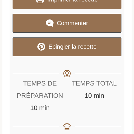
Commenter
Epingler la recette
TEMPS DE
TEMPS TOTAL
m
PRÉPARATION
10
min
m
i
10
min
i
n
n
u