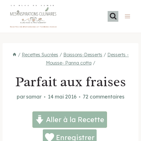
Aller
LE BLOG DE SAMAR
au
contenu
Recettes méditerranéennes et familiales maison
/
Recettes Sucrées
/
Boissons-Desserts
/
Desserts -
Mousse- Panna cotta
/
Parfait aux fraises
par
samar
14 mai 2016
72 commentaires
Aller à la Recette
Enregistrer