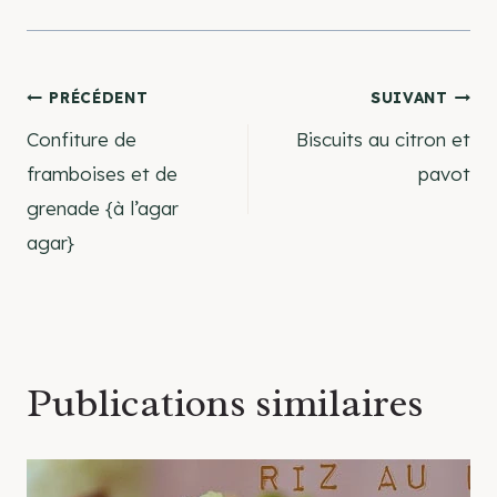
Navigation
PRÉCÉDENT
SUIVANT
Confiture de
Biscuits au citron et
de
framboises et de
pavot
grenade {à l’agar
l’article
agar}
Publications similaires