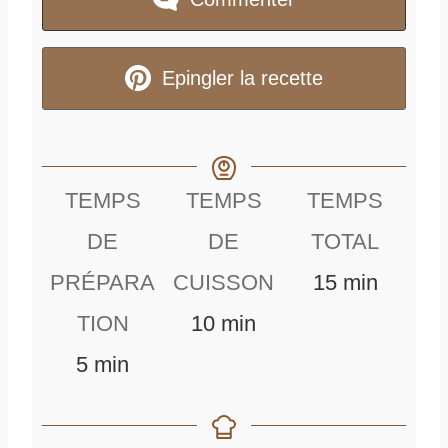
Epingler la recette
TEMPS
TEMPS
TEMPS
DE
DE
TOTAL
m
PRÉPARA
CUISSON
15
min
m
i
TION
10
min
m
i
n
5
min
i
n
u
n
u
t