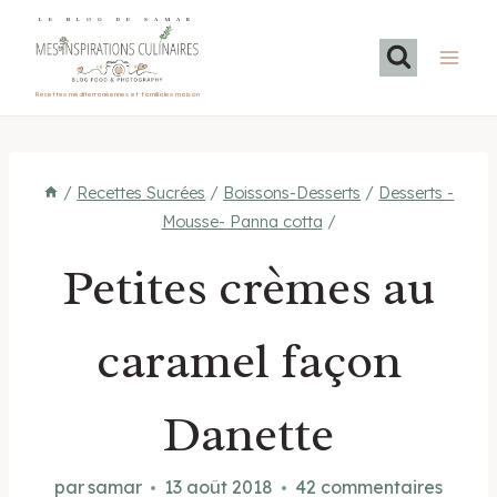
Aller
LE BLOG DE SAMAR
au
contenu
Recettes méditerranéennes et familiales maison
/
Recettes Sucrées
/
Boissons-Desserts
/
Desserts -
Mousse- Panna cotta
/
Petites crèmes au
caramel façon
Danette
par
samar
13 août 2018
42 commentaires