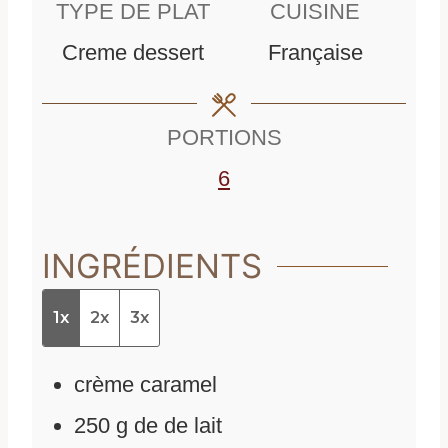
TYPE DE PLAT
CUISINE
u
t
e
Creme dessert
Française
t
e
s
e
s
PORTIONS
s
6
INGRÉDIENTS
1x
2x
3x
crème caramel
250
g
de
de lait