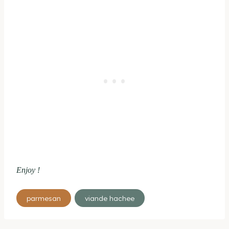
Enjoy !
Étiquettes
parmesan
viande hachee
de
la