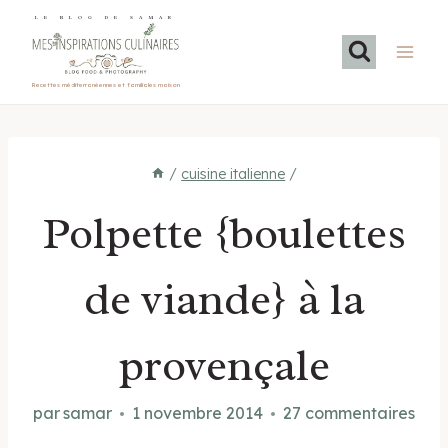
Aller
LE BLOG DE SAMAR
au
contenu
Recettes méditerranéennes et familiales maison
/
cuisine italienne
/
Polpette {boulettes
de viande} à la
provençale
par
samar
1 novembre 2014
27 commentaires