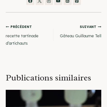
Navigation
PRÉCÉDENT
SUIVANT
recette tartinade
Gâteau Guillaume Tell
de
d’artichauts
l’article
Publications similaires