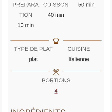
m
PRÉPARA
CUISSON
50
min
m
i
TION
40
min
m
i
n
10
min
i
n
u
n
u
t
TYPE DE PLAT
CUISINE
u
t
e
plat
Italienne
t
e
s
e
s
PORTIONS
s
4