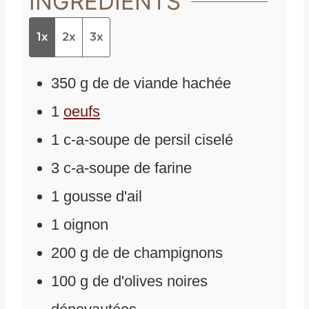
INGRÉDIENTS
1x
2x
3x
350
g
de
de viande hachée
1
oeufs
1
c-a-soupe de persil ciselé
3
c-a-soupe de farine
1
gousse d'ail
1
oignon
200
g
de
de champignons
100
g
de
d'olives noires