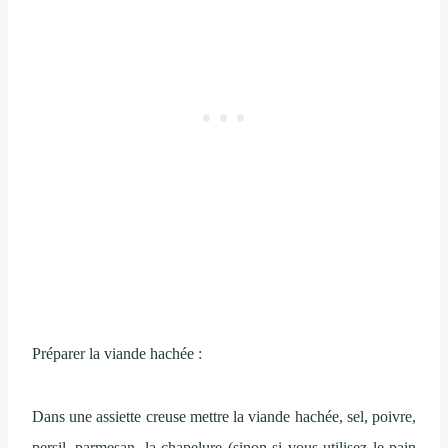
Préparer la viande hachée :
Dans une assiette creuse mettre la viande hachée, sel, poivre,
persil, parmesan, la chapelure (sinon si vous utilisez le pain