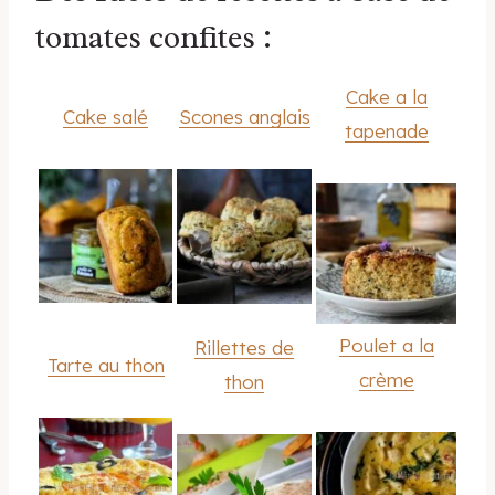
tomates confites :
Cake a la
Cake salé
Scones anglais
tapenade
Poulet a la
Rillettes de
Tarte au thon
crème
thon