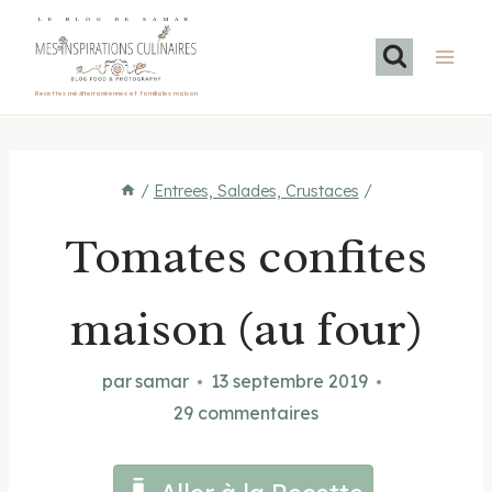
Aller
LE BLOG DE SAMAR
au
contenu
Recettes méditerranéennes et familiales maison
/
Entrees, Salades, Crustaces
/
Tomates confites
maison (au four)
par
samar
13 septembre 2019
29 commentaires