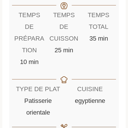
TEMPS
TEMPS
TEMPS
DE
DE
TOTAL
m
PRÉPARA
CUISSON
35
min
m
i
TION
25
min
m
i
n
10
min
i
n
u
n
u
t
TYPE DE PLAT
CUISINE
u
t
e
Patisserie
egyptienne
t
e
s
orientale
e
s