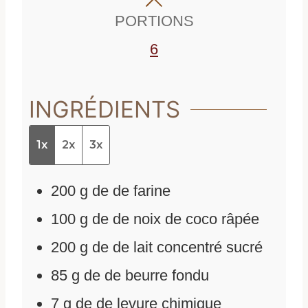
s
PORTIONS
6
INGRÉDIENTS
1x
2x
3x
200
g
de
de farine
100
g
de
de noix de coco râpée
200
g
de
de lait concentré sucré
85
g
de
de beurre fondu
7
g
de
de levure chimique