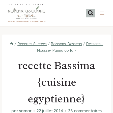
Aller
LE BLOG DE SAMAR
au
contenu
Recettes méditerranéennes et familiales maison
/
Recettes Sucrées
/
Boissons-Desserts
/
Desserts -
Mousse- Panna cotta
/
recette Bassima
{cuisine
egyptienne}
par
samar
22 juillet 2014
28 commentaires