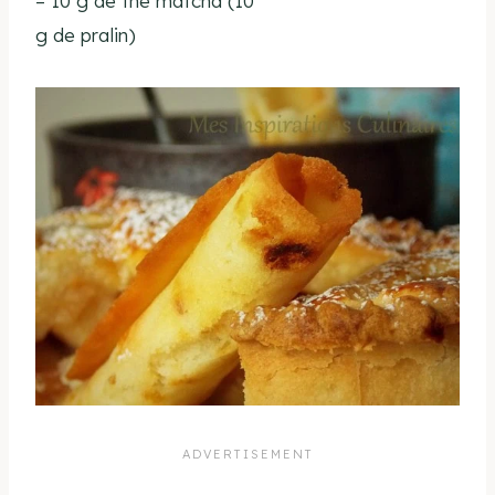
– 10 g de thé matcha (10
g de pralin)