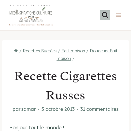
Aller
LE BLOG DE SAMAR
au
contenu
Recettes méditerranéennes et familiales maison
/
Recettes Sucrées
/
Fait-maison
/
Douceurs Fait
maison
/
Recette Cigarettes
Russes
par
samar
5 octobre 2013
31 commentaires
Bonjour tout le monde !