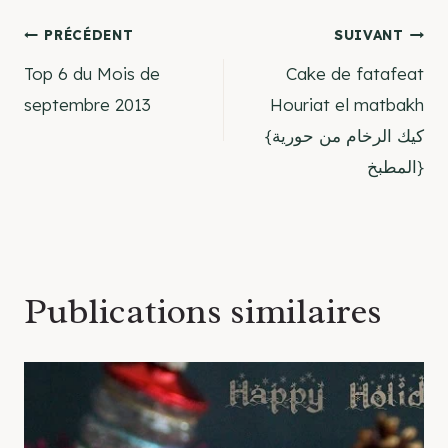
Navigation
PRÉCÉDENT
SUIVANT
Top 6 du Mois de
Cake de fatafeat
de
septembre 2013
Houriat el matbakh
{كيك الرخام من حورية
l’article
المطبخ}
Publications similaires