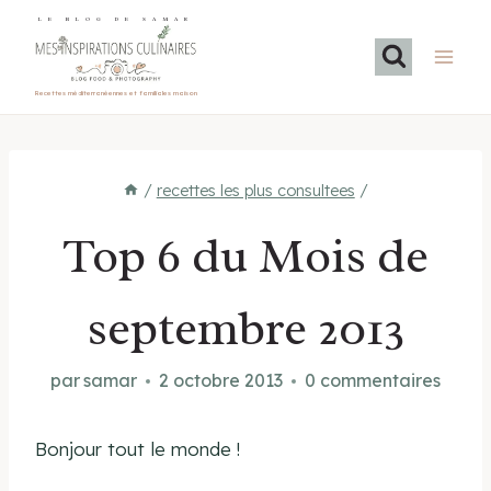
Aller
LE BLOG DE SAMAR
au
contenu
Recettes méditerranéennes et familiales maison
/
recettes les plus consultees
/
Top 6 du Mois de
septembre 2013
par
samar
2 octobre 2013
0 commentaires
Bonjour tout le monde !