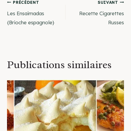
Navigation
PRÉCÉDENT
SUIVANT
Les Ensaimadas
Recette Cigarettes
de
{Brioche espagnole}
Russes
l’article
Publications similaires