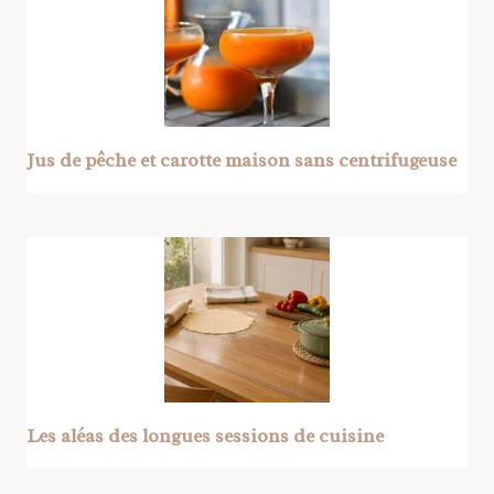
Jus de pêche et carotte maison sans centrifugeuse
Les aléas des longues sessions de cuisine