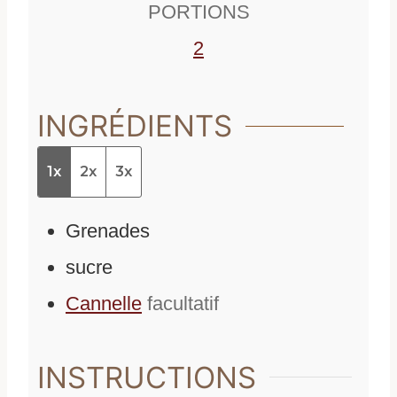
PORTIONS
s
2
INGRÉDIENTS
1x
2x
3x
Grenades
sucre
Cannelle
facultatif
INSTRUCTIONS