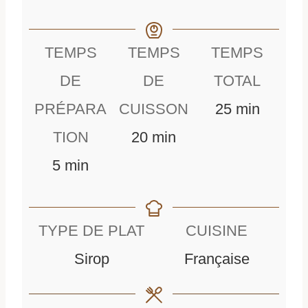
TEMPS
TEMPS
TEMPS
DE
DE
TOTAL
m
PRÉPARA
CUISSON
25
min
m
i
TION
20
min
m
i
n
5
min
i
n
u
n
u
t
TYPE DE PLAT
CUISINE
u
t
e
Sirop
Française
t
e
s
e
s