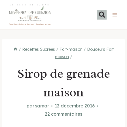
Aller
LE BLOG DE SAMAR
au
contenu
Recettes méditerranéennes et familiales maison
/
Recettes Sucrées
/
Fait-maison
/
Douceurs Fait
maison
/
Sirop de grenade
maison
par
samar
12 décembre 2016
22 commentaires