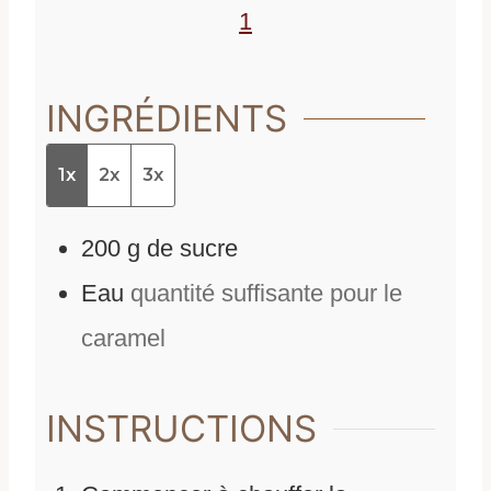
s
1
INGRÉDIENTS
1x
2x
3x
200
g
de
sucre
Eau
quantité suffisante pour le
caramel
INSTRUCTIONS