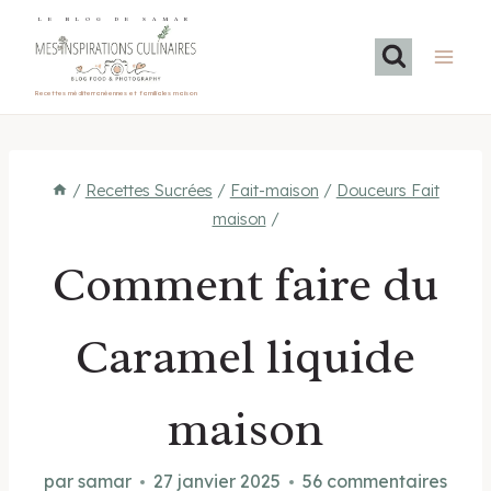
Aller
LE BLOG DE SAMAR
au
contenu
Recettes méditerranéennes et familiales maison
/
Recettes Sucrées
/
Fait-maison
/
Douceurs Fait
maison
/
Comment faire du
Caramel liquide
maison
par
samar
27 janvier 2025
56 commentaires