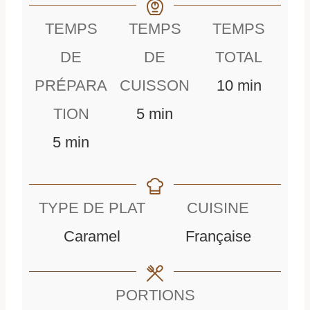
TEMPS
TEMPS
TEMPS
DE
DE
TOTAL
m
PRÉPARA
CUISSON
10
min
m
i
TION
5
min
m
i
n
5
min
i
n
u
n
u
t
TYPE DE PLAT
CUISINE
u
t
e
Caramel
Française
t
e
s
e
s
PORTIONS