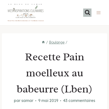
Aller
LE BLOG DE SAMAR
au
contenu
Recettes méditerranéennes et familiales maison
/
Boulange
/
Recette Pain
moelleux au
babeurre (Lben)
par
samar
9 mai 2019
43 commentaires