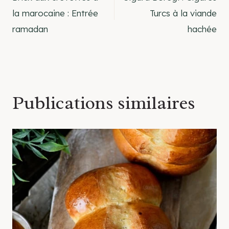
de
la marocaine : Entrée
Turcs à la viande
ramadan
hachée
l’article
Publications similaires