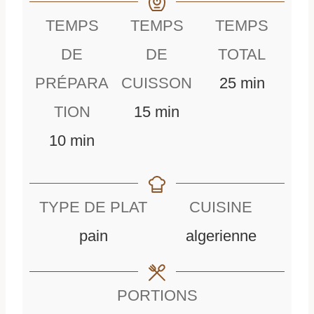
TEMPS
TEMPS
TEMPS
DE
DE
TOTAL
m
PRÉPARA
CUISSON
25
min
m
i
TION
15
min
m
i
n
10
min
i
n
u
n
u
t
TYPE DE PLAT
CUISINE
u
t
e
pain
algerienne
t
e
s
e
s
PORTIONS
s