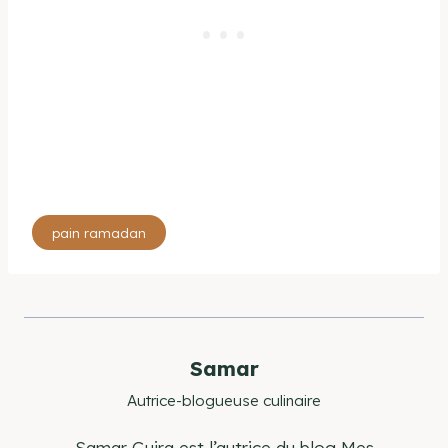
Étiquettes
pain ramadan
de
la
publication :
Samar
Autrice-blogueuse culinaire
Samar Guira est l’autrice du blog Mes