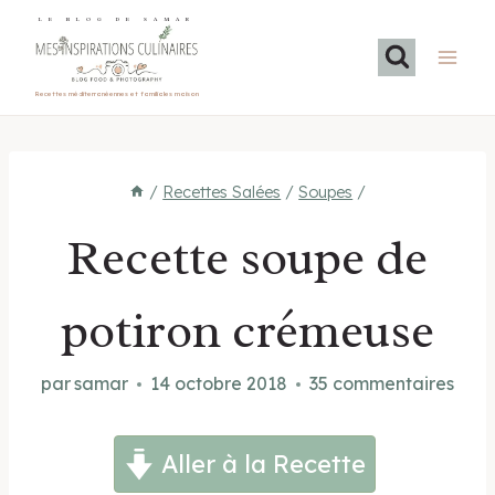
Aller
LE BLOG DE SAMAR
au
contenu
Recettes méditerranéennes et familiales maison
/
Recettes Salées
/
Soupes
/
Recette soupe de
potiron crémeuse
par
samar
14 octobre 2018
35 commentaires
Aller à la Recette