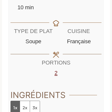
m
i
n
10
min
i
n
u
n
u
t
TYPE DE PLAT
CUISINE
u
t
e
Soupe
Française
t
e
s
e
s
PORTIONS
s
2
INGRÉDIENTS
1x
2x
3x